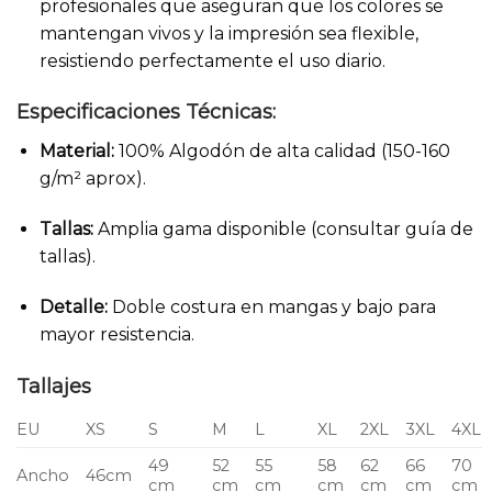
profesionales que aseguran que los colores se
mantengan vivos y la impresión sea flexible,
resistiendo perfectamente el uso diario.
Especificaciones Técnicas:
Material:
100% Algodón de alta calidad (150-160
g/m² aprox).
Tallas:
Amplia gama disponible (consultar guía de
tallas).
Detalle:
Doble costura en mangas y bajo para
mayor resistencia.
Tallajes
EU
XS
S
M
L
XL
2XL
3XL
4XL
49
52
55
58
62
66
70
Ancho
46cm
cm
cm
cm
cm
cm
cm
cm