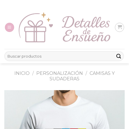
Skip
to
content
Buscar
por:
INICIO
/
PERSONALIZACIÓN
/
CAMISAS Y
SUDADERAS