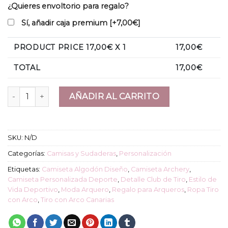
¿Quieres envoltorio para regalo?
Sí, añadir caja premium
[+7,00€]
PRODUCT PRICE
17,00
€ X 1
17,00
€
TOTAL
17,00
€
Camisa "Archery" cantidad
AÑADIR AL CARRITO
SKU:
N/D
Categorías:
Camisas y Sudaderas
,
Personalización
Etiquetas:
Camiseta Algodón Diseño
,
Camiseta Archery
,
Camiseta Personalizada Deporte
,
Detalle Club de Tiro
,
Estilo de
Vida Deportivo
,
Moda Arquero
,
Regalo para Arqueros
,
Ropa Tiro
con Arco
,
Tiro con Arco Canarias