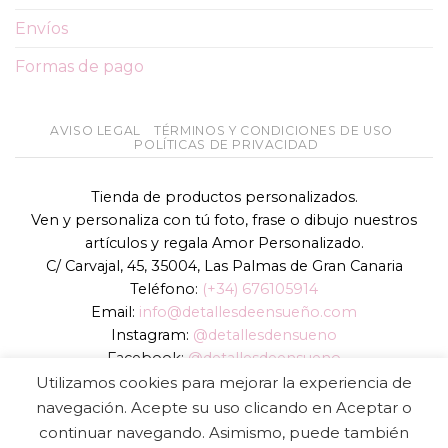
Envíos
Formas de pago
AVISO LEGAL
TÉRMINOS Y CONDICIONES DE USO
POLÍTICAS DE PRIVACIDAD
Tienda de productos personalizados.
Ven y personaliza con tú foto, frase o dibujo nuestros
artículos y regala Amor Personalizado.
C/ Carvajal, 45, 35004, Las Palmas de Gran Canaria
Teléfono:
(+34) 676105914
Email:
info@detallesdeensueño.com
Instagram:
@detallesdensueno
Facebook:
@detallesdeensueno
TikTok:
@detallesdensueno
Utilizamos cookies para mejorar la experiencia de
Página web:
www.detallesdeensueño.com
navegación. Acepte su uso clicando en Aceptar o
continuar navegando. Asimismo, puede también