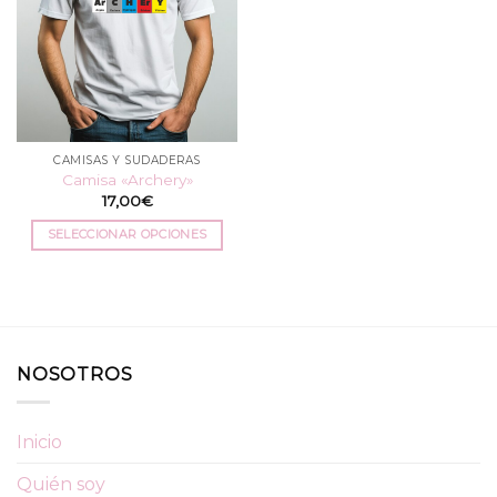
CAMISAS Y SUDADERAS
Camisa «Archery»
17,00
€
SELECCIONAR OPCIONES
Este
producto
tiene
múltiples
variantes.
NOSOTROS
Las
opciones
se
Inicio
pueden
elegir
Quién soy
en