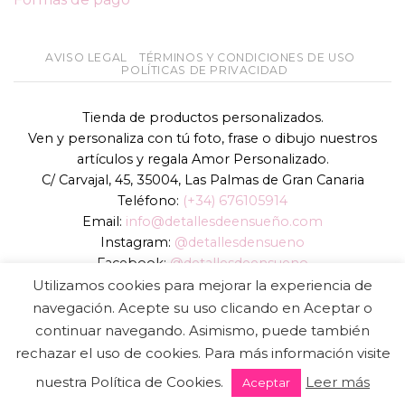
AVISO LEGAL
TÉRMINOS Y CONDICIONES DE USO
POLÍTICAS DE PRIVACIDAD
Tienda de productos personalizados.
Ven y personaliza con tú foto, frase o dibujo nuestros
artículos y regala Amor Personalizado.
C/ Carvajal, 45, 35004, Las Palmas de Gran Canaria
Teléfono:
(+34) 676105914
Email:
info@detallesdeensueño.com
Instagram:
@detallesdensueno
Facebook:
@detallesdeensueno
TikTok:
@detallesdensueno
Utilizamos cookies para mejorar la experiencia de
Página web:
www.detallesdeensueño.com
navegación. Acepte su uso clicando en Aceptar o
continuar navegando. Asimismo, puede también
Copyright 2026 ©
DIGALOWEB.COM
rechazar el uso de cookies. Para más información visite
nuestra Política de Cookies.
Leer más
Aceptar