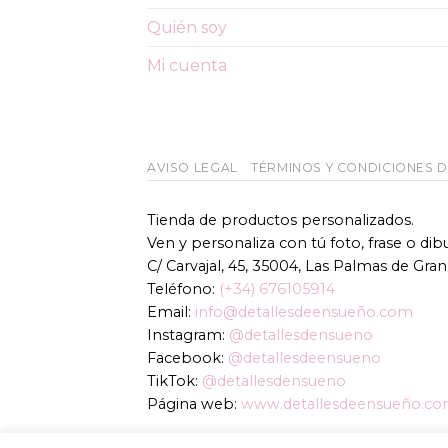
pueden
Quién soy
elegir
en
Mi cuenta
la
página
de
producto
AVISO LEGAL
TÉRMINOS Y CONDICIONES 
Tienda de productos personalizados.
Ven y personaliza con tú foto, frase o di
C/ Carvajal, 45, 35004, Las Palmas de Gran
Teléfono:
(+34) 676105914
Email:
info@detallesdeensueño.com
Instagram:
@detallesdensueno
Facebook:
@detallesdeensueno
TikTok:
@detallesdensueno
Página web:
www.detallesdeensueño.c