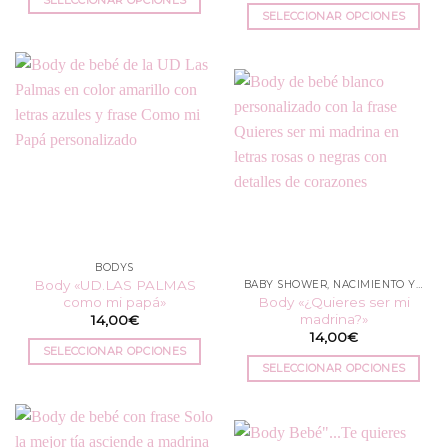
SELECCIONAR OPCIONES
Este
Este
producto
producto
tiene
tiene
múltiples
múltiples
variantes.
variantes.
Las
Las
opciones
opciones
se
se
pueden
pueden
elegir
elegir
en
en
la
BODYS
la
página
Body «UD.LAS PALMAS
BABY SHOWER, NACIMIENTO Y BAUTIZO
página
de
como mi papá»
Body «¿Quieres ser mi
de
producto
madrina?»
14,00
€
producto
14,00
€
SELECCIONAR OPCIONES
SELECCIONAR OPCIONES
Este
Este
producto
producto
tiene
tiene
múltiples