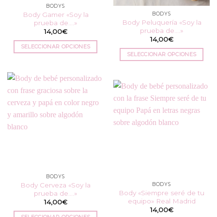
BODYS
la
página
Body Gamer «Soy la
BODYS
página
de
Body Peluquería «Soy la
prueba de….»
de
producto
prueba de….»
14,00
€
producto
14,00
€
SELECCIONAR OPCIONES
SELECCIONAR OPCIONES
Este
Este
producto
producto
tiene
tiene
múltiples
múltiples
variantes.
variantes.
Las
Las
opciones
opciones
se
se
pueden
pueden
elegir
elegir
en
en
la
BODYS
la
página
Body Cerveza «Soy la
BODYS
página
de
Body «Siempre seré de tu
prueba de….»
de
producto
equipo» Real Madrid
14,00
€
producto
14,00
€
SELECCIONAR OPCIONES