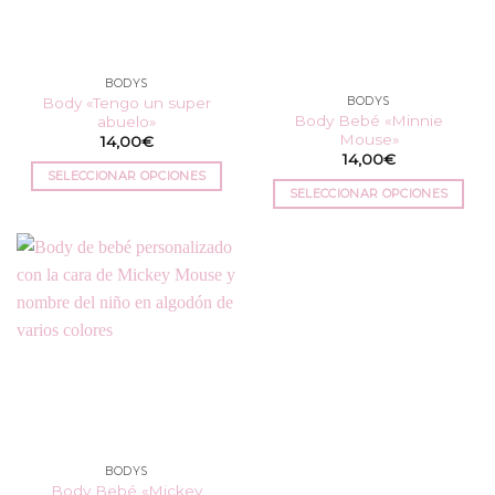
pueden
elegir
elegir
en
en
la
BODYS
la
página
Body «Tengo un super
BODYS
página
de
Body Bebé «Minnie
abuelo»
de
producto
Mouse»
14,00
€
producto
14,00
€
SELECCIONAR OPCIONES
SELECCIONAR OPCIONES
Este
Este
producto
producto
tiene
tiene
múltiples
múltiples
variantes.
variantes.
Las
Las
opciones
opciones
se
se
pueden
pueden
elegir
elegir
en
en
la
BODYS
la
página
Body Bebé «Mickey