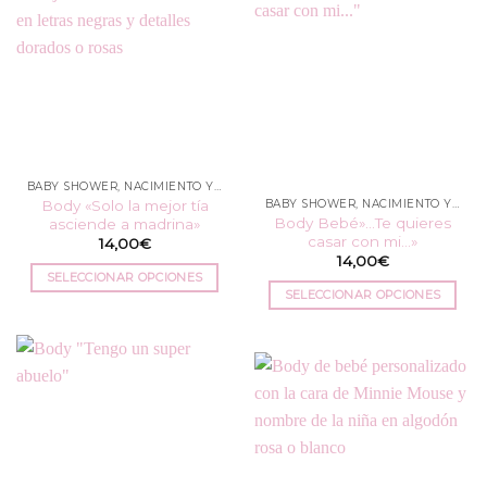
múltiples
variantes.
variantes.
Las
Las
opciones
opciones
se
se
pueden
pueden
elegir
elegir
en
en
la
BABY SHOWER, NACIMIENTO Y BAUTIZO
la
página
Body «Solo la mejor tía
BABY SHOWER, NACIMIENTO Y BAUTIZO
página
de
Body Bebé»…Te quieres
asciende a madrina»
de
producto
casar con mi…»
14,00
€
producto
14,00
€
SELECCIONAR OPCIONES
SELECCIONAR OPCIONES
Este
Este
producto
producto
tiene
tiene
múltiples
múltiples
variantes.
variantes.
Las
Las
opciones
opciones
se
se
pueden