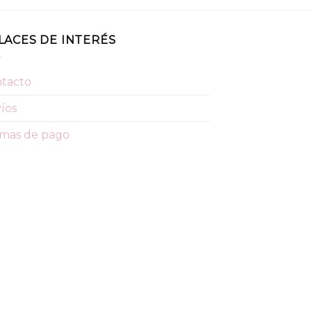
LACES DE INTERÉS
tacto
íos
mas de pago