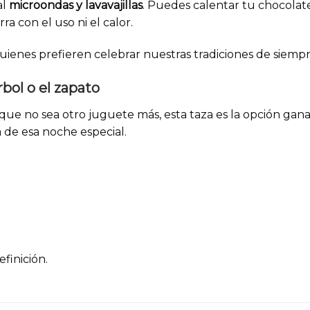
al
microondas y lavavajillas
. Puedes calentar tu chocolate 
ra con el uso ni el calor.
uienes prefieren celebrar nuestras tradiciones de siemp
rbol o el zapato
que no sea otro juguete más, esta taza es la opción ganad
a de esa noche especial.
finición.