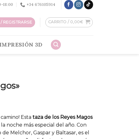
30-18:00
+34 676105914
CARRITO /
0,00
€
/ REGISTRARSE
IMPRESIÓN 3D
agos»
l camino! Esta
taza de los Reyes Magos
 la noche más especial del año. Con
o de Melchor, Gaspar y Baltasar, es el