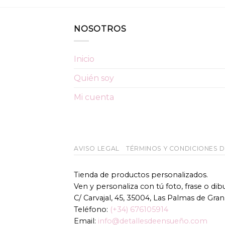
NOSOTROS
Inicio
Quién soy
Mi cuenta
AVISO LEGAL
TÉRMINOS Y CONDICIONES 
Tienda de productos personalizados.
Ven y personaliza con tú foto, frase o di
C/ Carvajal, 45, 35004, Las Palmas de Gran
Teléfono:
(+34) 676105914
Email:
info@detallesdeensueño.com