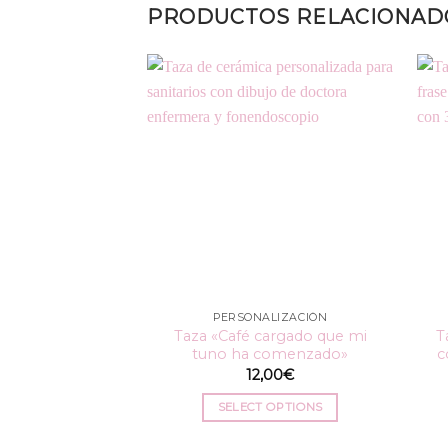
PRODUCTOS RELACIONAD
PERSONALIZACIÓN
Taza «Café cargado que mi
T
tuno ha comenzado»
c
12,00
€
SELECT OPTIONS