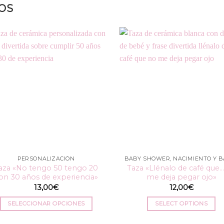
OS
PERSONALIZACIÓN
aza «No tengo 50 tengo 20
Taza «Llénalo de café que
on 30 años de experiencia»
me deja pegar ojo»
13,00
€
12,00
€
SELECCIONAR OPCIONES
SELECT OPTIONS
Este