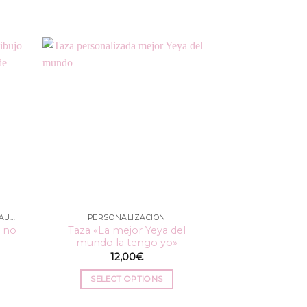
BABY SHOWER, NACIMIENTO Y BAUTIZO
PERSONALIZACIÓN
PERSON
… no
Taza «La mejor Yeya del
Taza «Mi
mundo la tengo yo»
12
12,00
€
SELECT
SELECT OPTIONS