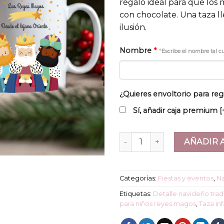
regalo ideal para que los
con chocolate. Una taza l
ilusión.
Nombre
*
"Escribe el nombre tal c
¿Quieres envoltorio para reg
Sí, añadir caja premium
[
Taza "Reyes Magos" cantidad
AÑADIR 
Categorías:
Fiestas y eventos
,
N
Etiquetas:
Detalle navideño trad
para niños reyes magos
,
Taza inf