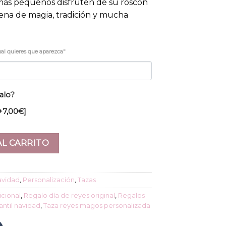
 más pequeños disfruten de su roscón
lena de magia, tradición y mucha
ual quieres que aparezca"
alo?
+7,00€]
AL CARRITO
avidad
,
Personalización
,
Tazas
icional
,
Regalo día de reyes original
,
Regalos
antil navidad
,
Taza reyes magos personalizada