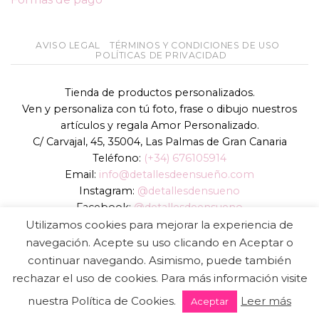
AVISO LEGAL
TÉRMINOS Y CONDICIONES DE USO
POLÍTICAS DE PRIVACIDAD
Tienda de productos personalizados.
Ven y personaliza con tú foto, frase o dibujo nuestros
artículos y regala Amor Personalizado.
C/ Carvajal, 45, 35004, Las Palmas de Gran Canaria
Teléfono:
(+34) 676105914
Email:
info@detallesdeensueño.com
Instagram:
@detallesdensueno
Facebook:
@detallesdeensueno
TikTok:
@detallesdensueno
Utilizamos cookies para mejorar la experiencia de
Página web:
www.detallesdeensueño.com
navegación. Acepte su uso clicando en Aceptar o
continuar navegando. Asimismo, puede también
Copyright 2026 ©
DIGALOWEB.COM
rechazar el uso de cookies. Para más información visite
nuestra Política de Cookies.
Leer más
Aceptar