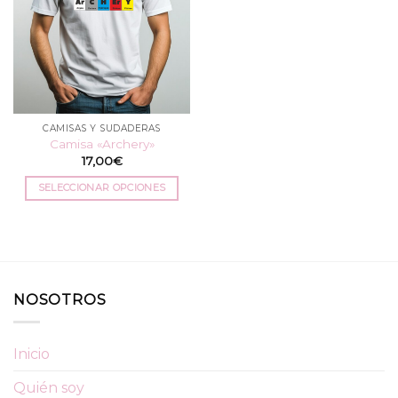
CAMISAS Y SUDADERAS
Camisa «Archery»
17,00
€
SELECCIONAR OPCIONES
Este
producto
tiene
múltiples
variantes.
NOSOTROS
Las
opciones
se
Inicio
pueden
elegir
Quién soy
en