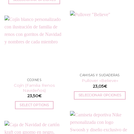
Este
Este
producto
producto
tiene
tiene
múltiples
múltiples
variantes.
variantes.
Las
Las
opciones
opciones
se
se
pueden
pueden
elegir
elegir
en
en
la
CAMISAS Y SUDADERAS
la
página
COJINES
Pullover «Believe»
página
de
Cojín (Familia Renos
23,05
€
de
producto
Navideños)
producto
SELECCIONAR OPCIONES
23,50
€
Este
SELECT OPTIONS
producto
tiene
múltiples
variantes.
Las