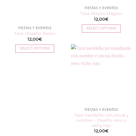
la
FIESTAS Y EVENTOS
página
Taza «Reyes Magos»
de
12,00
€
producto
FIESTAS Y EVENTOS
SELECT OPTIONS
Taza «Diseño Reno»
12,00
€
SELECT OPTIONS
FIESTAS Y EVENTOS
Taza navideña con inicial y
nombre – Diseño reno y
vichy rojo
12,00
€