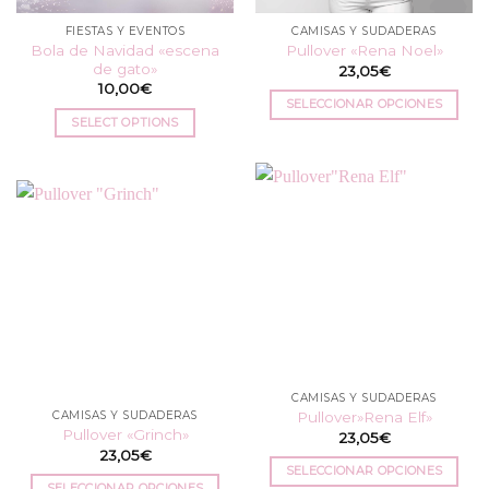
la
FIESTAS Y EVENTOS
CAMISAS Y SUDADERAS
página
Bola de Navidad «escena
Pullover «Rena Noel»
de
de gato»
23,05
€
producto
10,00
€
SELECCIONAR OPCIONES
SELECT OPTIONS
Este
producto
tiene
múltiples
variantes.
Las
opciones
se
pueden
elegir
en
la
CAMISAS Y SUDADERAS
página
CAMISAS Y SUDADERAS
Pullover»Rena Elf»
de
Pullover «Grinch»
23,05
€
producto
23,05
€
SELECCIONAR OPCIONES
SELECCIONAR OPCIONES