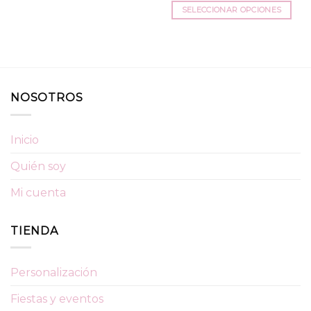
SELECCIONAR OPCIONES
Este
producto
tiene
múltiples
variantes.
NOSOTROS
Las
opciones
se
Inicio
pueden
elegir
Quién soy
en
la
Mi cuenta
página
de
TIENDA
producto
Personalización
Fiestas y eventos