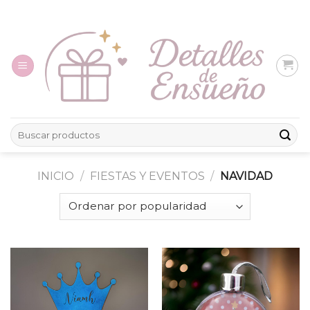
Skip
to
content
Buscar
por:
INICIO
/
FIESTAS Y EVENTOS
/
NAVIDAD