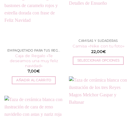
opciones
se
pueden
elegir
en
la
CAMISAS Y SUDADERAS
página
Camisa «Nike con tu foto»
de
EMPAQUETADO PARA TUS REGALOS
22,00
€
producto
Caja de Regalo «Te
deseamos una muy feliz
SELECCIONAR OPCIONES
navidad»
Este
7,00
€
producto
tiene
AÑADIR AL CARRITO
múltiples
variantes.
Las
opciones
se
pueden
elegir
en