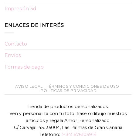
Impresión 3d
ENLACES DE INTERÉS
Contacto
Envíos
Formas de pago
AVISO LEGAL
TÉRMINOS Y CONDICIONES DE USO
POLÍTICAS DE PRIVACIDAD
Tienda de productos personalizados.
Ven y personaliza con tú foto, frase o dibujo nuestros
artículos y regala Amor Personalizado.
C/ Carvajal, 45, 35004, Las Palmas de Gran Canaria
Teléfono:
(+34) 676105914