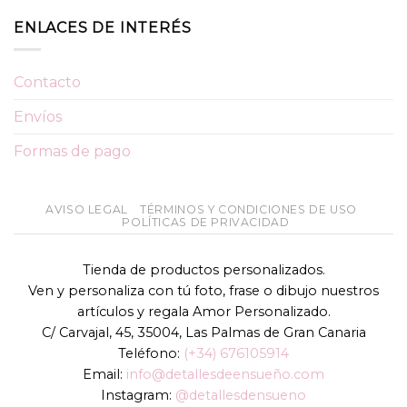
ENLACES DE INTERÉS
Contacto
Envíos
Formas de pago
AVISO LEGAL
TÉRMINOS Y CONDICIONES DE USO
POLÍTICAS DE PRIVACIDAD
Tienda de productos personalizados.
Ven y personaliza con tú foto, frase o dibujo nuestros
artículos y regala Amor Personalizado.
C/ Carvajal, 45, 35004, Las Palmas de Gran Canaria
Teléfono:
(+34) 676105914
Email:
info@detallesdeensueño.com
Instagram:
@detallesdensueno