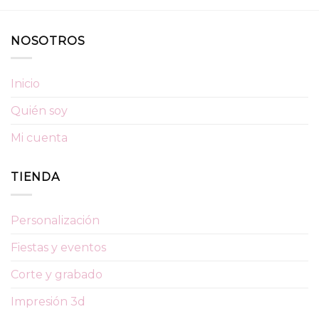
NOSOTROS
Inicio
Quién soy
Mi cuenta
TIENDA
Personalización
Fiestas y eventos
Corte y grabado
Impresión 3d