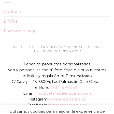
Contacto
Envíos
Formas de pago
AVISO LEGAL
TÉRMINOS Y CONDICIONES DE USO
POLÍTICAS DE PRIVACIDAD
Tienda de productos personalizados.
Ven y personaliza con tú foto, frase o dibujo nuestros
artículos y regala Amor Personalizado.
C/ Carvajal, 45, 35004, Las Palmas de Gran Canaria
Teléfono:
(+34) 676105914
Email:
info@detallesdeensueño.com
Instagram:
@detallesdensueno
Facebook:
@detallesdeensueno
TikTok:
@detallesdensueno
Utilizamos cookies para mejorar la experiencia de