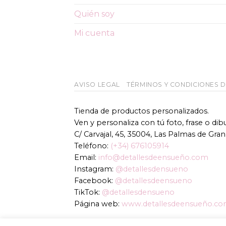
pueden
Quién soy
elegir
en
Mi cuenta
la
página
de
producto
AVISO LEGAL
TÉRMINOS Y CONDICIONES 
Tienda de productos personalizados.
Ven y personaliza con tú foto, frase o di
C/ Carvajal, 45, 35004, Las Palmas de Gran
Teléfono:
(+34) 676105914
Email:
info@detallesdeensueño.com
Instagram:
@detallesdensueno
Facebook:
@detallesdeensueno
TikTok:
@detallesdensueno
Página web:
www.detallesdeensueño.c