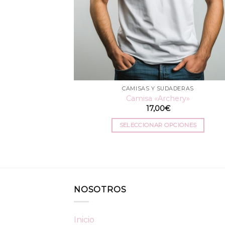
CAMISAS Y SUDADERAS
Camisa «Archery»
17,00
€
SELECCIONAR OPCIONES
Este
producto
tiene
múltiples
variantes.
NOSOTROS
Las
opciones
se
Inicio