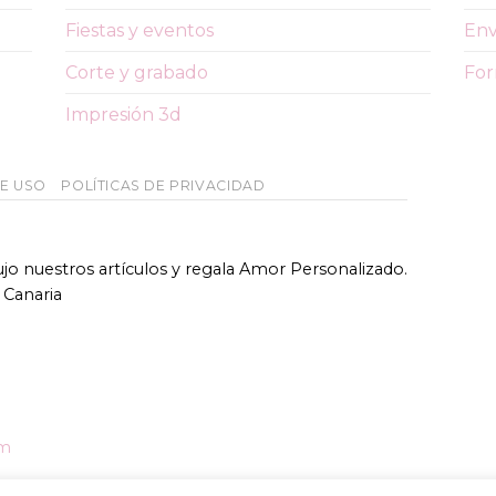
Fiestas y eventos
Env
Corte y grabado
For
Impresión 3d
DE USO
POLÍTICAS DE PRIVACIDAD
bujo nuestros artículos y regala Amor Personalizado.
 Canaria
om