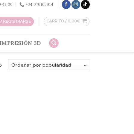
30-18:00
+34 676105914
CARRITO /
0,00
€
/ REGISTRARSE
IMPRESIÓN 3D
o