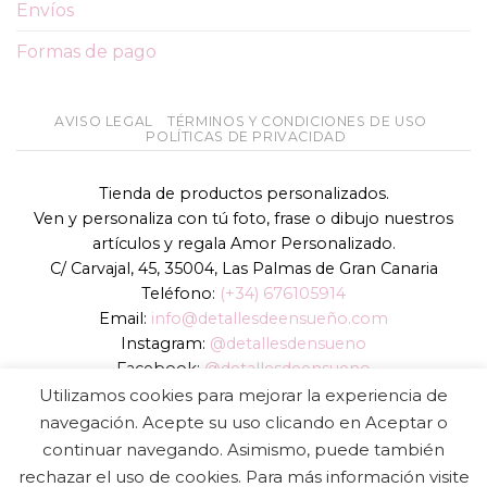
Envíos
Formas de pago
AVISO LEGAL
TÉRMINOS Y CONDICIONES DE USO
POLÍTICAS DE PRIVACIDAD
Tienda de productos personalizados.
Ven y personaliza con tú foto, frase o dibujo nuestros
artículos y regala Amor Personalizado.
C/ Carvajal, 45, 35004, Las Palmas de Gran Canaria
Teléfono:
(+34) 676105914
Email:
info@detallesdeensueño.com
Instagram:
@detallesdensueno
Facebook:
@detallesdeensueno
TikTok:
@detallesdensueno
Utilizamos cookies para mejorar la experiencia de
Página web:
www.detallesdeensueño.com
navegación. Acepte su uso clicando en Aceptar o
continuar navegando. Asimismo, puede también
Copyright 2026 ©
DIGALOWEB.COM
rechazar el uso de cookies. Para más información visite