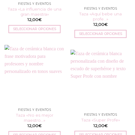
FIESTAS Y EVENTOS
la
página
Taza «La influencia de una
FIESTAS Y EVENTOS
página
de
Taza «Aquí bebe una
gran maestra»
de
producto
profe…»
12,00
€
producto
12,00
€
SELECCIONAR OPCIONES
SELECCIONAR OPCIONES
Este
Este
producto
producto
tiene
tiene
múltiples
múltiples
variantes.
variantes.
Las
Las
opciones
opciones
se
se
pueden
pueden
elegir
elegir
en
en
la
FIESTAS Y EVENTOS
la
página
Taza «No es mejor
FIESTAS Y EVENTOS
página
de
Taza «Super Profe»
maestro…»
de
producto
12,00
€
12,00
€
producto
SELECCIONAR OPCIONES
SELECCIONAR OPCIONES