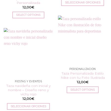
Personalizada
SELECCIONAR OPCIONES
12,00
€
Este
producto
SELECT OPTIONS
tiene
múltiples
variantes.
Las
opciones
se
pueden
elegir
en
la
PERSONALIZACIÓN
página
Taza Personalizada Estilo
de
Nike con tu Foto Ilustrada
producto
FIESTAS Y EVENTOS
12,00
€
Taza navideña con inicial y
nombre – Diseño reno y
SELECT OPTIONS
vichy rojo
12,00
€
SELECCIONAR OPCIONES