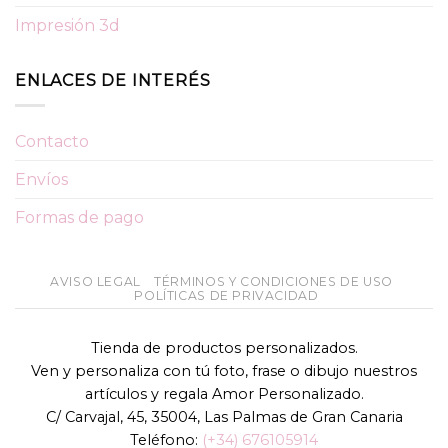
Impresión 3d
ENLACES DE INTERÉS
Contacto
Envíos
Formas de pago
AVISO LEGAL
TÉRMINOS Y CONDICIONES DE USO
POLÍTICAS DE PRIVACIDAD
Tienda de productos personalizados.
Ven y personaliza con tú foto, frase o dibujo nuestros
artículos y regala Amor Personalizado.
C/ Carvajal, 45, 35004, Las Palmas de Gran Canaria
Teléfono:
(+34) 676105914