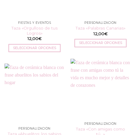
elegir
elegir
en
en
la
la
FIESTAS Y EVENTOS
PERSONALIZACIÓN
página
página
Taza «Orgulloso de tus
Taza «Palabras Canarias»
de
de
Logros»
12,00
€
producto
producto
12,00
€
SELECCIONAR OPCIONES
SELECCIONAR OPCIONES
Este
Este
producto
producto
tiene
tiene
múltiples
múltiples
variantes.
variantes.
Las
Las
opciones
opciones
se
se
pueden
pueden
elegir
elegir
en
en
la
PERSONALIZACIÓN
la
página
Taza «Con amigas como
PERSONALIZACIÓN
página
de
Taza «Abuelitos: los sabios
tú…»