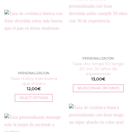
PERSONALIZACIÓN
Taza «No tengo 50 tengo
20 con 30 años de
experiencia»
PERSONALIZACIÓN
Taza «Estoy más buena
13,00
€
que el pan»
SELECCIONAR OPCIONES
12,00
€
Este
SELECT OPTIONS
producto
tiene
múltiples
variantes.
Las
opciones