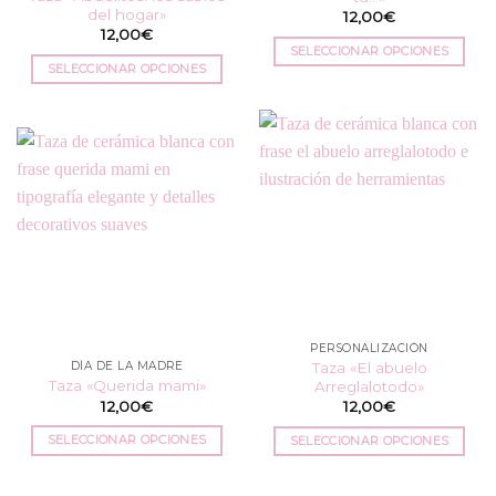
de
producto
del hogar»
12,00
€
producto
12,00
€
SELECCIONAR OPCIONES
SELECCIONAR OPCIONES
Este
Este
producto
producto
tiene
tiene
múltiples
múltiples
variantes.
variantes.
Las
Las
opciones
opciones
se
se
pueden
pueden
elegir
elegir
en
en
la
PERSONALIZACIÓN
la
página
Taza «El abuelo
DÍA DE LA MADRE
página
de
Taza «Querida mami»
Arreglalotodo»
de
producto
12,00
€
12,00
€
producto
SELECCIONAR OPCIONES
SELECCIONAR OPCIONES
Este
Este
producto
producto