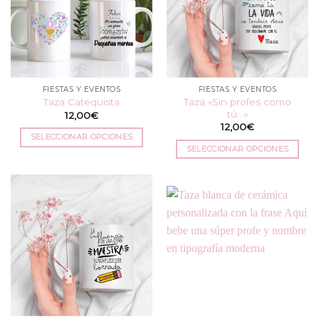
FIESTAS Y EVENTOS
FIESTAS Y EVENTOS
Taza «Sin profes como
Taza Catequista
tú…»
12,00
€
12,00
€
SELECCIONAR OPCIONES
SELECCIONAR OPCIONES
Este
Este
producto
producto
tiene
tiene
múltiples
múltiples
variantes.
variantes.
Las
Las
opciones
opciones
se
se
pueden
pueden
elegir
elegir
en
en
la