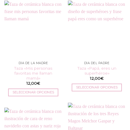
tiene
tiene
múltiples
múltiples
variantes.
variantes.
Las
Las
opciones
opciones
se
se
pueden
pueden
elegir
elegir
en
en
la
la
DÍA DE LA MADRE
DÍA DEL PADRE
página
página
Taza «Mis personas
Taza «Papá, eres un
de
de
favoritas me llaman
superhéroe»
producto
producto
mamá»
12,00
€
12,00
€
SELECCIONAR OPCIONES
SELECCIONAR OPCIONES
Este
Este
producto
producto
tiene
tiene
múltiples
múltiples
variantes.
variantes.
Las
Las