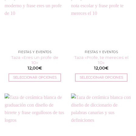
variantes.
variantes.
Las
Las
opciones
opciones
se
se
pueden
pueden
elegir
elegir
en
en
la
la
FIESTAS Y EVENTOS
FIESTAS Y EVENTOS
página
página
Taza «Eres un profe de
Taza «Profe, te mereces el
de
de
10»
10»
producto
producto
12,00
€
12,00
€
SELECCIONAR OPCIONES
SELECCIONAR OPCIONES
Este
Este
producto
producto
tiene
tiene
múltiples
múltiples
variantes.
variantes.
Las
Las
opciones
opciones
se
se
pueden
pueden