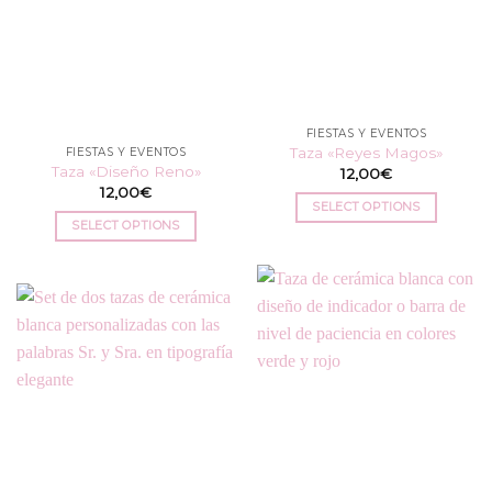
opciones
opciones
se
se
pueden
pueden
elegir
elegir
en
en
la
FIESTAS Y EVENTOS
la
página
Taza «Reyes Magos»
FIESTAS Y EVENTOS
página
de
Taza «Diseño Reno»
12,00
€
de
producto
12,00
€
producto
SELECT OPTIONS
SELECT OPTIONS