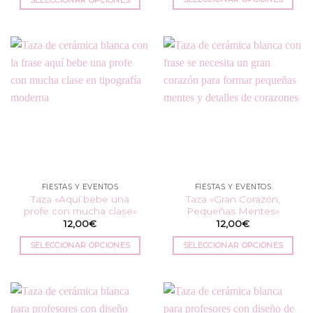
Este
Este
producto
producto
tiene
tiene
múltiples
múltiples
variantes.
variantes.
Las
Las
opciones
opciones
se
se
pueden
pueden
elegir
elegir
en
en
la
la
FIESTAS Y EVENTOS
FIESTAS Y EVENTOS
página
página
Taza «Aquí bebe una
Taza «Gran Corazón,
de
de
profe con mucha clase»
Pequeñas Mentes»
producto
producto
12,00
€
12,00
€
SELECCIONAR OPCIONES
SELECCIONAR OPCIONES
Este
Este
producto
producto
tiene
tiene
múltiples
múltiples