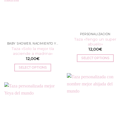
se
pueden
elegir
en
la
PERSONALIZACIÓN
página
Taza «Tengo un super
de
abuelo»
BABY SHOWER, NACIMIENTO Y BAUTIZO
producto
Taza «Solo la mejor tía
12,00
€
asciende a madrina»
SELECT OPTIONS
12,00
€
SELECT OPTIONS