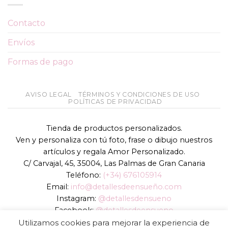
Contacto
Envíos
Formas de pago
AVISO LEGAL
TÉRMINOS Y CONDICIONES DE USO
POLÍTICAS DE PRIVACIDAD
Tienda de productos personalizados.
Ven y personaliza con tú foto, frase o dibujo nuestros
artículos y regala Amor Personalizado.
C/ Carvajal, 45, 35004, Las Palmas de Gran Canaria
Teléfono:
(+34) 676105914
Email:
info@detallesdeensueño.com
Instagram:
@detallesdensueno
Facebook:
@detallesdeensueno
TikTok:
@detallesdensueno
Utilizamos cookies para mejorar la experiencia de