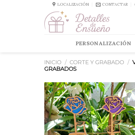
Skip
LOCALIZACIÓN
CONTACTAR
to
content
PERSONALIZACIÓN
INICIO
/
CORTE Y GRABADO
/
V
GRABADOS