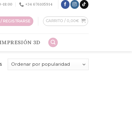
30-18:00
+34 676105914
CARRITO /
0,00
€
/ REGISTRARSE
IMPRESIÓN 3D
s