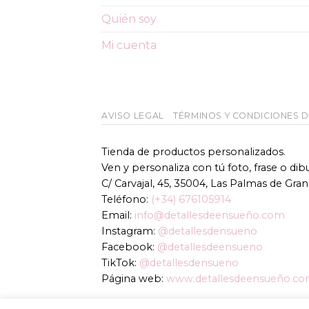
pueden
Quién soy
elegir
en
Mi cuenta
la
página
de
producto
AVISO LEGAL
TÉRMINOS Y CONDICIONES 
Tienda de productos personalizados.
Ven y personaliza con tú foto, frase o di
C/ Carvajal, 45, 35004, Las Palmas de Gran
Teléfono:
(+34) 676105914
Email:
info@detallesdeensueño.com
Instagram:
@detallesdensueno
Facebook:
@detallesdeensueno
TikTok:
@detallesdensueno
Página web:
www.detallesdeensueño.c