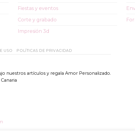
Fiestas y eventos
Env
Corte y grabado
For
Impresión 3d
DE USO
POLÍTICAS DE PRIVACIDAD
bujo nuestros artículos y regala Amor Personalizado.
 Canaria
om