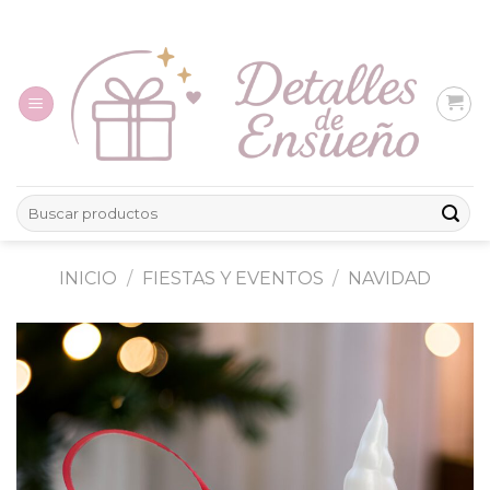
Skip
to
content
Buscar
por:
INICIO
/
FIESTAS Y EVENTOS
/
NAVIDAD