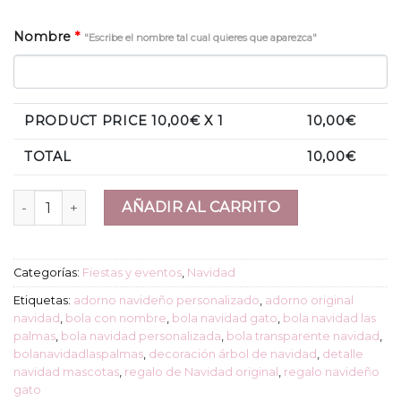
Nombre
*
"Escribe el nombre tal cual quieres que aparezca"
PRODUCT PRICE
10,00
€ X 1
10,00
€
TOTAL
10,00
€
Bola de Navidad "escena de gato" cantidad
AÑADIR AL CARRITO
Categorías:
Fiestas y eventos
,
Navidad
Etiquetas:
adorno navideño personalizado
,
adorno original
navidad
,
bola con nombre
,
bola navidad gato
,
bola navidad las
palmas
,
bola navidad personalizada
,
bola transparente navidad
,
bolanavidadlaspalmas
,
decoración árbol de navidad
,
detalle
navidad mascotas
,
regalo de Navidad original
,
regalo navideño
gato