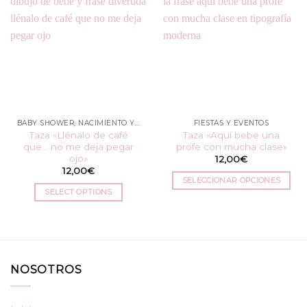
BABY SHOWER, NACIMIENTO Y BAUTIZO
FIESTAS Y EVENTOS
Taza «Llénalo de café
Taza «Aquí bebe una
que… no me deja pegar
profe con mucha clase»
ojo»
12,00
€
12,00
€
SELECCIONAR OPCIONES
SELECT OPTIONS
Este
producto
tiene
múltiples
variantes.
Las
NOSOTROS
opciones
se