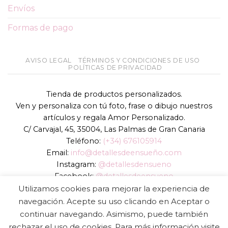
Envíos
Formas de pago
AVISO LEGAL
TÉRMINOS Y CONDICIONES DE USO
POLÍTICAS DE PRIVACIDAD
Tienda de productos personalizados.
Ven y personaliza con tú foto, frase o dibujo nuestros
artículos y regala Amor Personalizado.
C/ Carvajal, 45, 35004, Las Palmas de Gran Canaria
Teléfono:
(+34) 676105914
Email:
info@detallesdeensueño.com
Instagram:
@detallesdensueno
Facebook:
@detallesdeensueno
TikTok:
@detallesdensueno
Utilizamos cookies para mejorar la experiencia de
Página web:
www.detallesdeensueño.com
navegación. Acepte su uso clicando en Aceptar o
continuar navegando. Asimismo, puede también
Copyright 2026 ©
DIGALOWEB.COM
rechazar el uso de cookies. Para más información visite