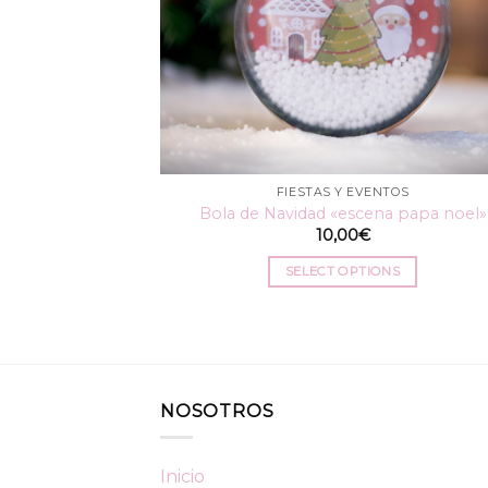
FIESTAS Y EVENTOS
Bola de Navidad «escena papa noel»
10,00
€
SELECT OPTIONS
NOSOTROS
Inicio