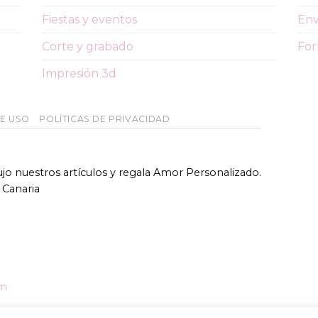
Fiestas y eventos
Env
Corte y grabado
For
Impresión 3d
DE USO
POLÍTICAS DE PRIVACIDAD
bujo nuestros artículos y regala Amor Personalizado.
 Canaria
om