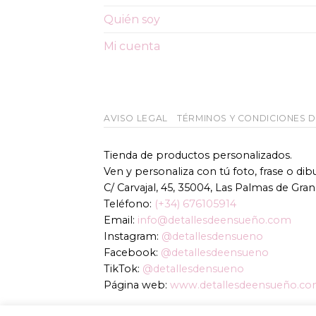
Quién soy
Mi cuenta
AVISO LEGAL
TÉRMINOS Y CONDICIONES 
Tienda de productos personalizados.
Ven y personaliza con tú foto, frase o di
C/ Carvajal, 45, 35004, Las Palmas de Gran
Teléfono:
(+34) 676105914
Email:
info@detallesdeensueño.com
Instagram:
@detallesdensueno
Facebook:
@detallesdeensueno
TikTok:
@detallesdensueno
Página web:
www.detallesdeensueño.c