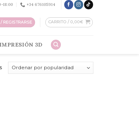
30-18:00
+34 676105914
CARRITO /
0,00
€
/ REGISTRARSE
IMPRESIÓN 3D
s