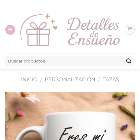
Skip
to
content
Buscar
por:
INICIO
/
PERSONALIZACIÓN
/
TAZAS