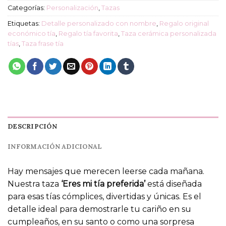
Categorías:
Personalización
,
Tazas
Etiquetas:
Detalle personalizado con nombre
,
Regalo original
económico tía
,
Regalo tía favorita
,
Taza cerámica personalizada
tías
,
Taza frase tía
DESCRIPCIÓN
INFORMACIÓN ADICIONAL
Hay mensajes que merecen leerse cada mañana.
Nuestra taza
‘Eres mi tía preferida’
está diseñada
para esas tías cómplices, divertidas y únicas. Es el
detalle ideal para demostrarle tu cariño en su
cumpleaños, en su santo o como una sorpresa