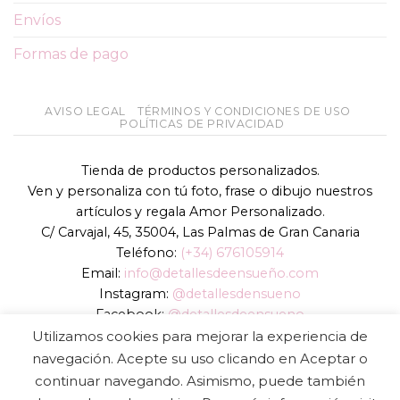
Envíos
Formas de pago
AVISO LEGAL
TÉRMINOS Y CONDICIONES DE USO
POLÍTICAS DE PRIVACIDAD
Tienda de productos personalizados.
Ven y personaliza con tú foto, frase o dibujo nuestros
artículos y regala Amor Personalizado.
C/ Carvajal, 45, 35004, Las Palmas de Gran Canaria
Teléfono:
(+34) 676105914
Email:
info@detallesdeensueño.com
Instagram:
@detallesdensueno
Facebook:
@detallesdeensueno
TikTok:
@detallesdensueno
Utilizamos cookies para mejorar la experiencia de
Página web:
www.detallesdeensueño.com
navegación. Acepte su uso clicando en Aceptar o
continuar navegando. Asimismo, puede también
Copyright 2026 ©
DIGALOWEB.COM