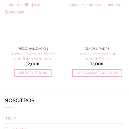
PERSONALIZACIÓN
DÍA DEL PADRE
Taza «La vida es mejor
Taza «Papá, eres un
con fisios como tú»
superhéroe»
12,00
€
12,00
€
SELECT OPTIONS
SELECCIONAR OPCIONES
Este
producto
tiene
múltiples
NOSOTROS
variantes.
Las
opciones
Inicio
se
pueden
Quién soy