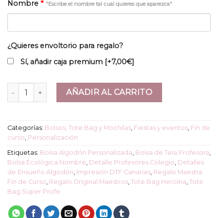
Nombre
*
"Escribe el nombre tal cual quieres que aparezca"
¿Quieres envoltorio para regalo?
Sí, añadir caja premium
[+7,00€]
Tote bag “Super Profe” cantidad
AÑADIR AL CARRITO
Categorías:
Bolsos, Tote Bag y Mochilas
,
Fiestas y eventos
,
Fin de
curso
,
Personalización
Etiquetas:
Bolsa Algodón Personalizada
,
Bolsa de Tela Profesora
,
Bolsa Ecológica Nombre
,
Detalle Profesores Colegio
,
Detalles
de Ensueño Algodón
,
Impresión DTF Canarias
,
Regalo Maestra
Fin de Curso
,
Regalo Original Maestros
,
Tote Bag Heroína
,
Tote
Bag Super Profe