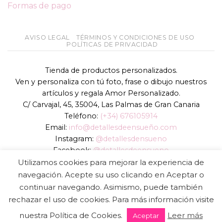
Formas de pago
AVISO LEGAL
TÉRMINOS Y CONDICIONES DE USO
POLÍTICAS DE PRIVACIDAD
Tienda de productos personalizados.
Ven y personaliza con tú foto, frase o dibujo nuestros
artículos y regala Amor Personalizado.
C/ Carvajal, 45, 35004, Las Palmas de Gran Canaria
Teléfono:
(+34) 676105914
Email:
info@detallesdeensueño.com
Instagram:
@detallesdensueno
Facebook:
@detallesdeensueno
TikTok:
@detallesdensueno
Utilizamos cookies para mejorar la experiencia de
Página web:
www.detallesdeensueño.com
navegación. Acepte su uso clicando en Aceptar o
continuar navegando. Asimismo, puede también
Copyright 2026 ©
DIGALOWEB.COM
rechazar el uso de cookies. Para más información visite
nuestra Política de Cookies.
Leer más
Aceptar