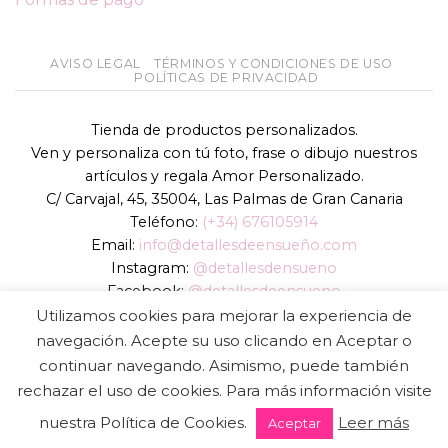
AVISO LEGAL
TÉRMINOS Y CONDICIONES DE USO
POLÍTICAS DE PRIVACIDAD
Tienda de productos personalizados.
Ven y personaliza con tú foto, frase o dibujo nuestros
artículos y regala Amor Personalizado.
C/ Carvajal, 45, 35004, Las Palmas de Gran Canaria
Teléfono:
(+34) 676105914
Email:
info@detallesdeensueño.com
Instagram:
@detallesdensueno
Facebook:
@detallesdeensueno
TikTok:
@detallesdensueno
Utilizamos cookies para mejorar la experiencia de
Página web:
www.detallesdeensueño.com
navegación. Acepte su uso clicando en Aceptar o
continuar navegando. Asimismo, puede también
Copyright 2026 ©
DIGALOWEB.COM
rechazar el uso de cookies. Para más información visite
nuestra Política de Cookies.
Leer más
Aceptar