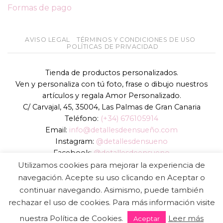
Formas de pago
AVISO LEGAL
TÉRMINOS Y CONDICIONES DE USO
POLÍTICAS DE PRIVACIDAD
Tienda de productos personalizados.
Ven y personaliza con tú foto, frase o dibujo nuestros
artículos y regala Amor Personalizado.
C/ Carvajal, 45, 35004, Las Palmas de Gran Canaria
Teléfono:
(+34) 676105914
Email:
info@detallesdeensueño.com
Instagram:
@detallesdensueno
Facebook:
@detallesdeensueno
TikTok:
@detallesdensueno
Utilizamos cookies para mejorar la experiencia de
Página web:
www.detallesdeensueño.com
navegación. Acepte su uso clicando en Aceptar o
continuar navegando. Asimismo, puede también
Copyright 2026 ©
DIGALOWEB.COM
rechazar el uso de cookies. Para más información visite
nuestra Política de Cookies.
Leer más
Aceptar