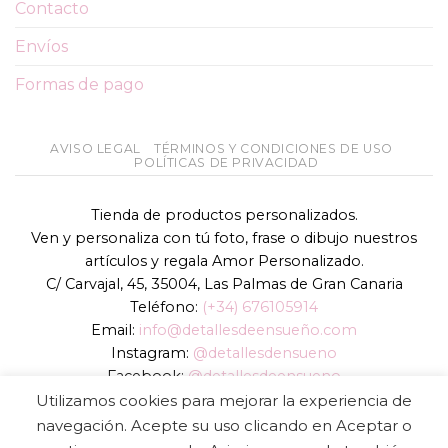
Contacto
Envíos
Formas de pago
AVISO LEGAL
TÉRMINOS Y CONDICIONES DE USO
POLÍTICAS DE PRIVACIDAD
Tienda de productos personalizados.
Ven y personaliza con tú foto, frase o dibujo nuestros
artículos y regala Amor Personalizado.
C/ Carvajal, 45, 35004, Las Palmas de Gran Canaria
Teléfono:
(+34) 676105914
Email:
info@detallesdeensueño.com
Instagram:
@detallesdensueno
Facebook:
@detallesdeensueno
TikTok:
@detallesdensueno
Utilizamos cookies para mejorar la experiencia de
Página web:
www.detallesdeensueño.com
navegación. Acepte su uso clicando en Aceptar o