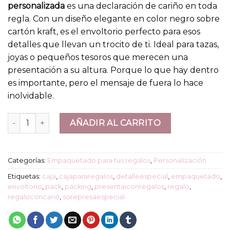
personalizada
es una declaración de cariño en toda
regla. Con un diseño elegante en color negro sobre
cartón kraft, es el envoltorio perfecto para esos
detalles que llevan un trocito de ti. Ideal para tazas,
joyas o pequeños tesoros que merecen una
presentación a su altura. Porque lo que hay dentro
es importante, pero el mensaje de fuera lo hace
inolvidable.
Caja de Regalo "Aquí dentro hay algo especial para ti" canti
AÑADIR AL CARRITO
Categorías:
Empaquetado para tus regalos
,
Personalización
Etiquetas:
caja
,
cajapararegalos
,
detalleespecial
,
empaquetado
,
envoltorio
,
pack
,
packing
,
presentaiconregalos
,
regalo
,
regaloconcarió
,
sorepresaespecial