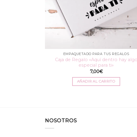
EMPAQUETADO PARA TUS REGALOS
Caja de Regalo «Aquí dentro hay alg
especial para ti»
7,00
€
AÑADIR AL CARRITO
NOSOTROS