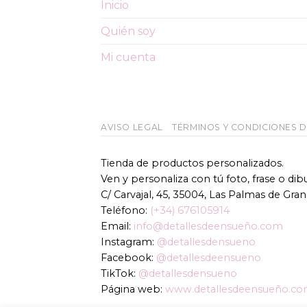
Inicio
Quién soy
Mi cuenta
AVISO LEGAL
TÉRMINOS Y CONDICIONES 
Tienda de productos personalizados.
Ven y personaliza con tú foto, frase o di
C/ Carvajal, 45, 35004, Las Palmas de Gran
Teléfono:
(+34) 676105914
Email:
info@detallesdeensueño.com
Instagram:
@detallesdensueno
Facebook:
@detallesdeensueno
TikTok:
@detallesdensueno
Página web:
www.detallesdeensueño.c