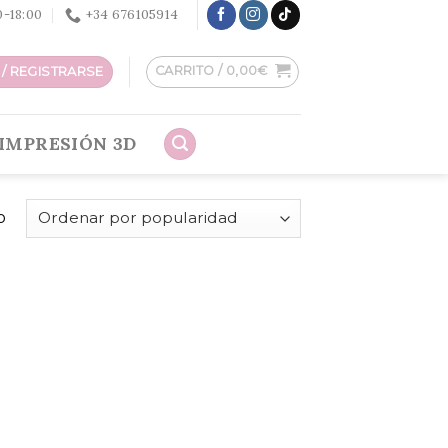
30-18:00
+34 676105914
CARRITO /
0,00
€
/ REGISTRARSE
IMPRESIÓN 3D
o