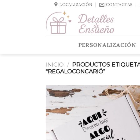
Skip
LOCALIZACIÓN
CONTACTAR
to
content
PERSONALIZACIÓN
INICIO
/
PRODUCTOS ETIQUET
“REGALOCONCARIÓ”