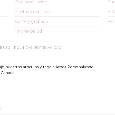
Personalización
Con
Fiestas y eventos
Env
Corte y grabado
For
Impresión 3d
DE USO
POLÍTICAS DE PRIVACIDAD
bujo nuestros artículos y regala Amor Personalizado.
 Canaria
om