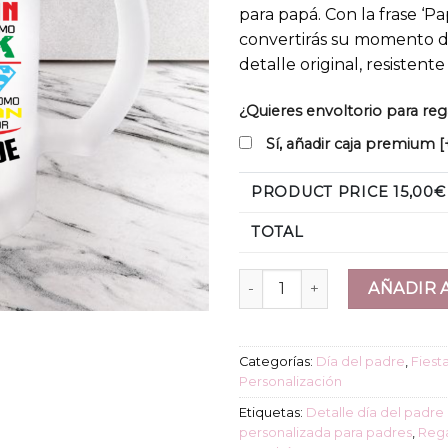
para papá. Con la frase ‘P
convertirás su momento de
detalle original, resistent
¿Quieres envoltorio para reg
Sí, añadir caja premium
[
PRODUCT PRICE
15,00
€
TOTAL
Jarra de cerveza "Papá eres 
AÑADIR 
Categorías:
Día del padre
,
Fiest
Personalización
Etiquetas:
Detalle día del padre 
personalizada para padres
,
Reg