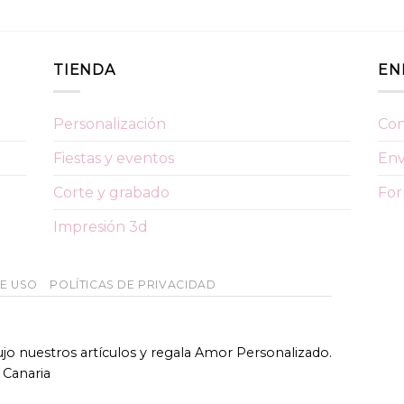
TIENDA
EN
Personalización
Con
Fiestas y eventos
Env
Corte y grabado
For
Impresión 3d
DE USO
POLÍTICAS DE PRIVACIDAD
bujo nuestros artículos y regala Amor Personalizado.
 Canaria