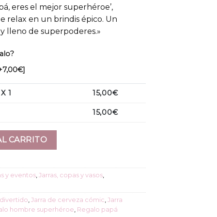
apá, eres el mejor superhéroe’,
 relax en un brindis épico. Un
e y lleno de superpoderes.»
alo?
+7,00€]
 X 1
15,00
€
15,00
€
el mejor superhéroe" cantidad
AL CARRITO
as y eventos
,
Jarras, copas y vasos
,
divertido
,
Jarra de cerveza cómic
,
Jarra
alo hombre superhéroe
,
Regalo papá