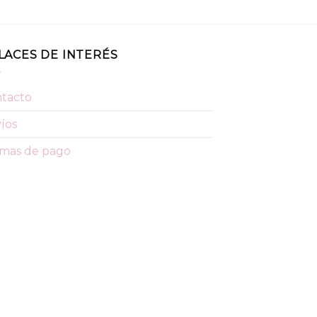
LACES DE INTERÉS
tacto
íos
mas de pago