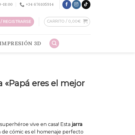
30-18:00
+34 676105914
CARRITO /
0,00
€
/ REGISTRARSE
IMPRESIÓN 3D
a «Papá eres el mejor
r superhéroe vive en casa! Esta
jarra
a de cómic es el homenaje perfecto