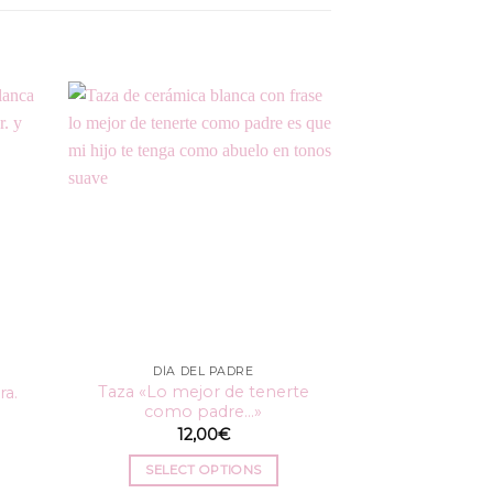
DÍA DEL PADRE
PERSON
Taza «Lo mejor de tenerte
Taza «La mej
ra.
como padre…»
m
12,00
€
12
SELECT OPTIONS
SELECT