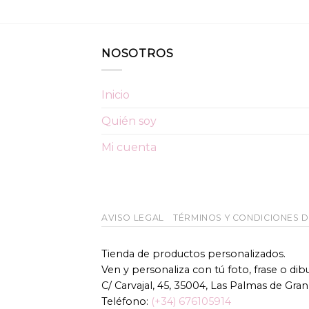
NOSOTROS
Inicio
Quién soy
Mi cuenta
AVISO LEGAL
TÉRMINOS Y CONDICIONES 
Tienda de productos personalizados.
Ven y personaliza con tú foto, frase o di
C/ Carvajal, 45, 35004, Las Palmas de Gran
Teléfono:
(+34) 676105914