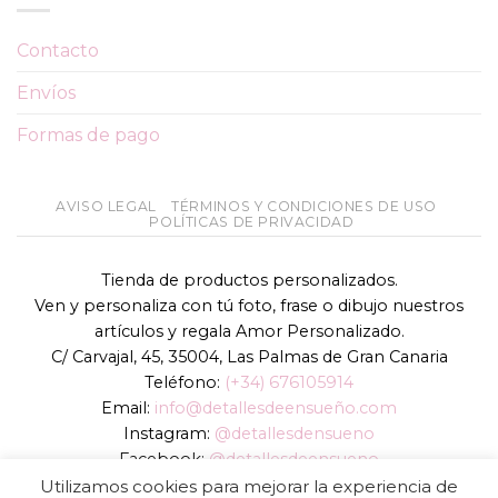
Contacto
Envíos
Formas de pago
AVISO LEGAL
TÉRMINOS Y CONDICIONES DE USO
POLÍTICAS DE PRIVACIDAD
Tienda de productos personalizados.
Ven y personaliza con tú foto, frase o dibujo nuestros
artículos y regala Amor Personalizado.
C/ Carvajal, 45, 35004, Las Palmas de Gran Canaria
Teléfono:
(+34) 676105914
Email:
info@detallesdeensueño.com
Instagram:
@detallesdensueno
Facebook:
@detallesdeensueno
TikTok:
@detallesdensueno
Utilizamos cookies para mejorar la experiencia de