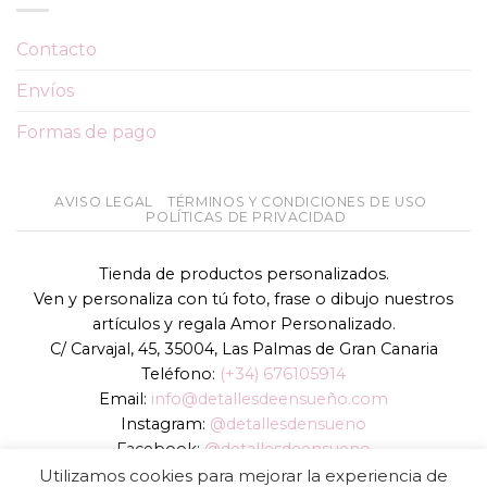
Contacto
Envíos
Formas de pago
AVISO LEGAL
TÉRMINOS Y CONDICIONES DE USO
POLÍTICAS DE PRIVACIDAD
Tienda de productos personalizados.
Ven y personaliza con tú foto, frase o dibujo nuestros
artículos y regala Amor Personalizado.
C/ Carvajal, 45, 35004, Las Palmas de Gran Canaria
Teléfono:
(+34) 676105914
Email:
info@detallesdeensueño.com
Instagram:
@detallesdensueno
Facebook:
@detallesdeensueno
TikTok:
@detallesdensueno
Utilizamos cookies para mejorar la experiencia de