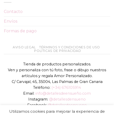
Contacto
Envíos
Formas de pago
AVISO LEGAL
TÉRMINOS Y CONDICIONES DE USO
POLÍTICAS DE PRIVACIDAD
Tienda de productos personalizados.
Ven y personaliza con tú foto, frase o dibujo nuestros
artículos y regala Amor Personalizado.
C/ Carvajal, 45, 35004, Las Palmas de Gran Canaria
Teléfono:
(+34) 676105914
Email:
info@detallesdeensueño.com
Instagram:
@detallesdensueno
Facebook:
@detallesdeensueno
TikTok:
@detallesdensueno
Utilizamos cookies para mejorar la experiencia de