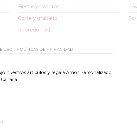
Fiestas y eventos
Env
Corte y grabado
For
Impresión 3d
DE USO
POLÍTICAS DE PRIVACIDAD
bujo nuestros artículos y regala Amor Personalizado.
 Canaria
om