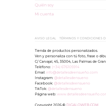
Quién soy
Mi cuenta
AVISO LEGAL
TÉRMINOS Y CONDICIONES 
Tienda de productos personalizados.
Ven y personaliza con tú foto, frase o di
C/ Carvajal, 45, 35004, Las Palmas de Gran
Teléfono:
(+34) 676105914
Email:
info@detallesdeensueño.com
Instagram:
@detallesdensueno
Facebook:
@detallesdeensueno
TikTok:
@detallesdensueno
Página web:
www.detallesdeensueño.c
Copyright 2026 ©
DIGALOWEB.COM