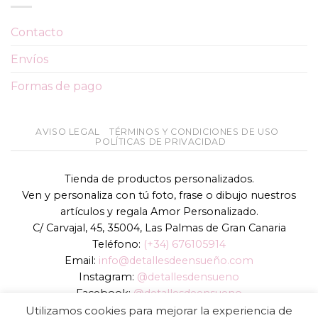
Contacto
Envíos
Formas de pago
AVISO LEGAL
TÉRMINOS Y CONDICIONES DE USO
POLÍTICAS DE PRIVACIDAD
Tienda de productos personalizados.
Ven y personaliza con tú foto, frase o dibujo nuestros
artículos y regala Amor Personalizado.
C/ Carvajal, 45, 35004, Las Palmas de Gran Canaria
Teléfono:
(+34) 676105914
Email:
info@detallesdeensueño.com
Instagram:
@detallesdensueno
Facebook:
@detallesdeensueno
TikTok:
@detallesdensueno
Utilizamos cookies para mejorar la experiencia de