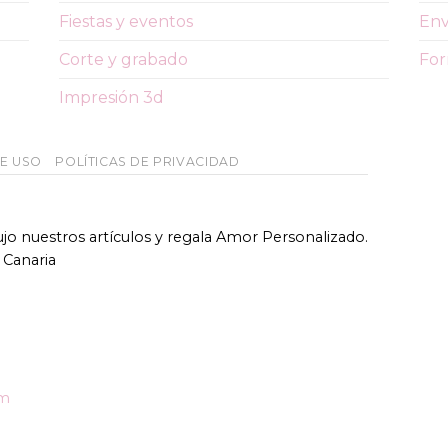
Fiestas y eventos
Env
Corte y grabado
For
Impresión 3d
DE USO
POLÍTICAS DE PRIVACIDAD
bujo nuestros artículos y regala Amor Personalizado.
 Canaria
om