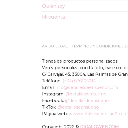
Quién soy
Mi cuenta
AVISO LEGAL
TÉRMINOS Y CONDICIONES 
Tienda de productos personalizados.
Ven y personaliza con tú foto, frase o di
C/ Carvajal, 45, 35004, Las Palmas de Gran
Teléfono:
(+34) 676105914
Email:
info@detallesdeensueño.com
Instagram:
@detallesdensueno
Facebook:
@detallesdeensueno
TikTok:
@detallesdensueno
Página web:
www.detallesdeensueño.c
Copyright 2026 ©
DIGALOWEB.COM