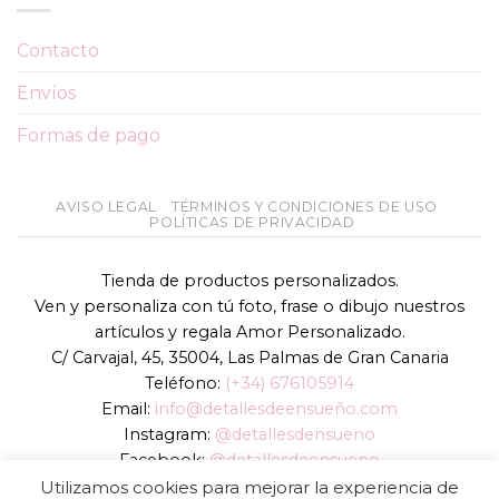
Contacto
Envíos
Formas de pago
AVISO LEGAL
TÉRMINOS Y CONDICIONES DE USO
POLÍTICAS DE PRIVACIDAD
Tienda de productos personalizados.
Ven y personaliza con tú foto, frase o dibujo nuestros
artículos y regala Amor Personalizado.
C/ Carvajal, 45, 35004, Las Palmas de Gran Canaria
Teléfono:
(+34) 676105914
Email:
info@detallesdeensueño.com
Instagram:
@detallesdensueno
Facebook:
@detallesdeensueno
TikTok:
@detallesdensueno
Utilizamos cookies para mejorar la experiencia de