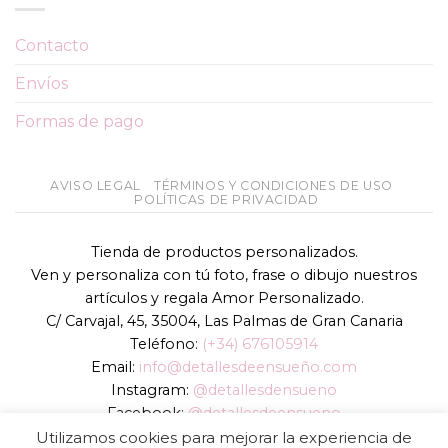
Contacto
Envíos
Formas de pago
AVISO LEGAL
TÉRMINOS Y CONDICIONES DE USO
POLÍTICAS DE PRIVACIDAD
Tienda de productos personalizados.
Ven y personaliza con tú foto, frase o dibujo nuestros
artículos y regala Amor Personalizado.
C/ Carvajal, 45, 35004, Las Palmas de Gran Canaria
Teléfono:
(+34) 676105914
Email:
info@detallesdeensueño.com
Instagram:
@detallesdensueno
Facebook:
@detallesdeensueno
TikTok:
@detallesdensueno
Utilizamos cookies para mejorar la experiencia de