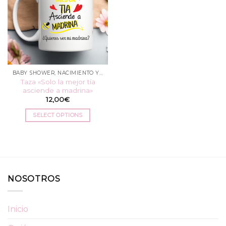
BABY SHOWER, NACIMIENTO Y BAUTIZO
Taza «Solo la mejor tía
asciende a madrina»
12,00
€
SELECT OPTIONS
NOSOTROS
Inicio