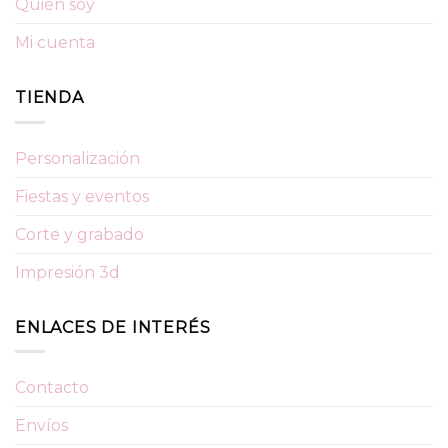
Quién soy
Mi cuenta
TIENDA
Personalización
Fiestas y eventos
Corte y grabado
Impresión 3d
ENLACES DE INTERÉS
Contacto
Envíos