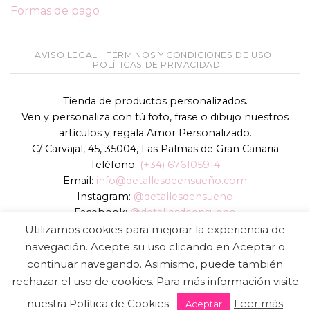
Formas de pago
AVISO LEGAL
TÉRMINOS Y CONDICIONES DE USO
POLÍTICAS DE PRIVACIDAD
Tienda de productos personalizados.
Ven y personaliza con tú foto, frase o dibujo nuestros
artículos y regala Amor Personalizado.
C/ Carvajal, 45, 35004, Las Palmas de Gran Canaria
Teléfono:
(+34) 676105914
Email:
info@detallesdeensueño.com
Instagram:
@detallesdensueno
Facebook:
@detallesdeensueno
TikTok:
@detallesdensueno
Utilizamos cookies para mejorar la experiencia de
Página web:
www.detallesdeensueño.com
navegación. Acepte su uso clicando en Aceptar o
continuar navegando. Asimismo, puede también
Copyright 2026 ©
DIGALOWEB.COM
rechazar el uso de cookies. Para más información visite
nuestra Política de Cookies.
Leer más
Aceptar