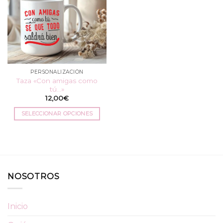
PERSONALIZACIÓN
Taza «Con amigas como
tú…»
12,00
€
SELECCIONAR OPCIONES
Este
producto
tiene
múltiples
variantes.
NOSOTROS
Las
opciones
se
Inicio
pueden
elegir