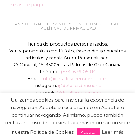
Formas de pago
AVISO LEGAL
TÉRMINOS Y CONDICIONES DE USO
POLÍTICAS DE PRIVACIDAD
Tienda de productos personalizados.
Ven y personaliza con tú foto, frase o dibujo nuestros
artículos y regala Amor Personalizado.
C/ Carvajal, 45, 35004, Las Palmas de Gran Canaria
Teléfono:
(+34) 676105914
Email:
info@detallesdeensueño.com
Instagram:
@detallesdensueno
Facebook:
@detallesdeensueno
TikTok:
@detallesdensueno
Utilizamos cookies para mejorar la experiencia de
Página web:
www.detallesdeensueño.com
navegación. Acepte su uso clicando en Aceptar o
continuar navegando. Asimismo, puede también
Copyright 2026 ©
DIGALOWEB.COM
rechazar el uso de cookies. Para más información visite
nuestra Política de Cookies.
Leer más
Aceptar