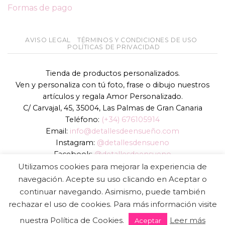
Formas de pago
AVISO LEGAL
TÉRMINOS Y CONDICIONES DE USO
POLÍTICAS DE PRIVACIDAD
Tienda de productos personalizados.
Ven y personaliza con tú foto, frase o dibujo nuestros
artículos y regala Amor Personalizado.
C/ Carvajal, 45, 35004, Las Palmas de Gran Canaria
Teléfono:
(+34) 676105914
Email:
info@detallesdeensueño.com
Instagram:
@detallesdensueno
Facebook:
@detallesdeensueno
TikTok:
@detallesdensueno
Utilizamos cookies para mejorar la experiencia de
Página web:
www.detallesdeensueño.com
navegación. Acepte su uso clicando en Aceptar o
continuar navegando. Asimismo, puede también
Copyright 2026 ©
DIGALOWEB.COM
rechazar el uso de cookies. Para más información visite
nuestra Política de Cookies.
Leer más
Aceptar