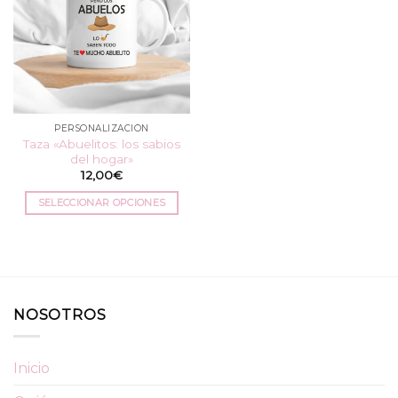
PERSONALIZACIÓN
Taza «Abuelitos: los sabios
del hogar»
12,00
€
SELECCIONAR OPCIONES
Este
producto
tiene
múltiples
variantes.
NOSOTROS
Las
opciones
se
Inicio
pueden
elegir