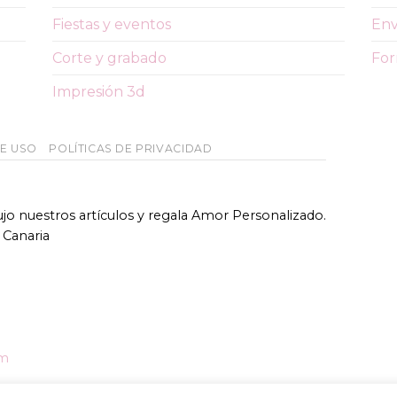
Fiestas y eventos
Env
Corte y grabado
For
Impresión 3d
DE USO
POLÍTICAS DE PRIVACIDAD
bujo nuestros artículos y regala Amor Personalizado.
 Canaria
om