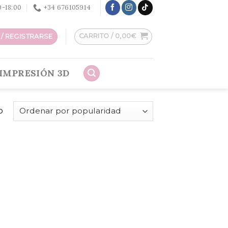
30-18:00
+34 676105914
CARRITO /
0,00
€
/ REGISTRARSE
IMPRESIÓN 3D
o