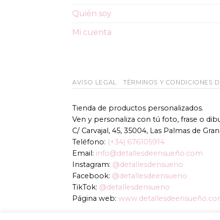
Quién soy
Mi cuenta
AVISO LEGAL
TÉRMINOS Y CONDICIONES 
Tienda de productos personalizados.
Ven y personaliza con tú foto, frase o di
C/ Carvajal, 45, 35004, Las Palmas de Gran
Teléfono:
(+34) 676105914
Email:
info@detallesdeensueño.com
Instagram:
@detallesdensueno
Facebook:
@detallesdeensueno
TikTok:
@detallesdensueno
Página web:
www.detallesdeensueño.c