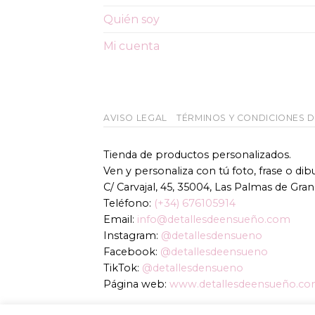
Quién soy
Mi cuenta
AVISO LEGAL
TÉRMINOS Y CONDICIONES 
Tienda de productos personalizados.
Ven y personaliza con tú foto, frase o di
C/ Carvajal, 45, 35004, Las Palmas de Gran
Teléfono:
(+34) 676105914
Email:
info@detallesdeensueño.com
Instagram:
@detallesdensueno
Facebook:
@detallesdeensueno
TikTok:
@detallesdensueno
Página web:
www.detallesdeensueño.c