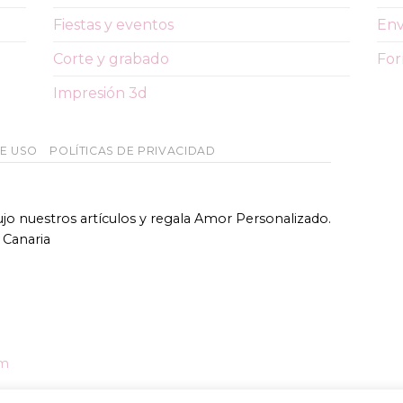
Fiestas y eventos
Env
Corte y grabado
For
Impresión 3d
DE USO
POLÍTICAS DE PRIVACIDAD
bujo nuestros artículos y regala Amor Personalizado.
 Canaria
om