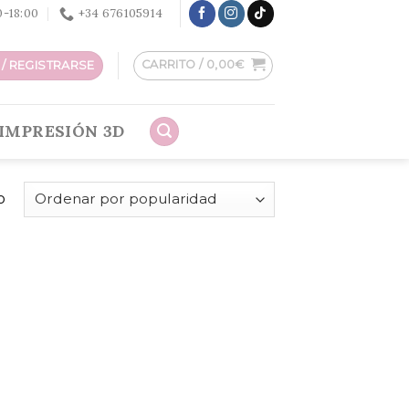
30-18:00
+34 676105914
CARRITO /
0,00
€
/ REGISTRARSE
IMPRESIÓN 3D
o