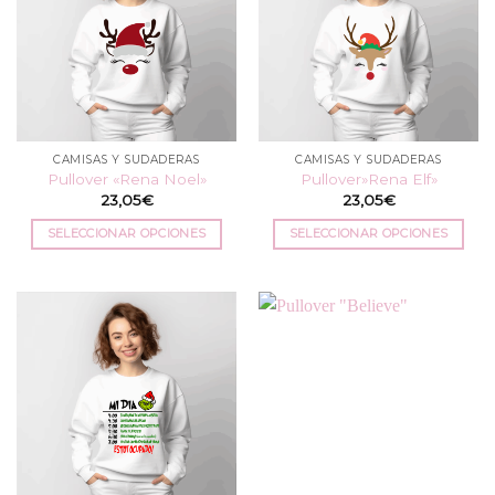
CAMISAS Y SUDADERAS
CAMISAS Y SUDADERAS
Pullover «Rena Noel»
Pullover»Rena Elf»
23,05
€
23,05
€
SELECCIONAR OPCIONES
SELECCIONAR OPCIONES
Este
Este
producto
producto
tiene
tiene
múltiples
múltiples
variantes.
variantes.
Las
Las
opciones
opciones
se
se
pueden
pueden
elegir
elegir
en
en