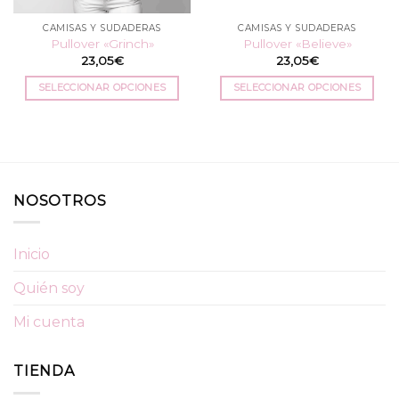
la
la
CAMISAS Y SUDADERAS
CAMISAS Y SUDADERAS
página
página
Pullover «Grinch»
Pullover «Believe»
de
de
23,05
€
23,05
€
producto
producto
SELECCIONAR OPCIONES
SELECCIONAR OPCIONES
Este
Este
producto
producto
tiene
tiene
múltiples
múltiples
variantes.
variantes.
NOSOTROS
Las
Las
opciones
opciones
se
se
Inicio
pueden
pueden
elegir
elegir
Quién soy
en
en
la
la
Mi cuenta
página
página
de
de
TIENDA
producto
producto