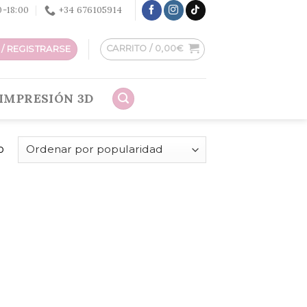
30-18:00
+34 676105914
CARRITO /
0,00
€
/ REGISTRARSE
IMPRESIÓN 3D
o