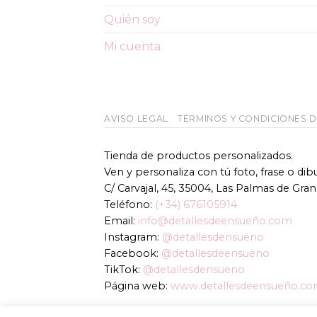
Quién soy
Mi cuenta
AVISO LEGAL
TÉRMINOS Y CONDICIONES 
Tienda de productos personalizados.
Ven y personaliza con tú foto, frase o di
C/ Carvajal, 45, 35004, Las Palmas de Gran
Teléfono:
(+34) 676105914
Email:
info@detallesdeensueño.com
Instagram:
@detallesdensueno
Facebook:
@detallesdeensueno
TikTok:
@detallesdensueno
Página web:
www.detallesdeensueño.c