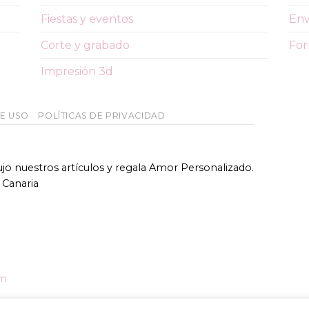
Fiestas y eventos
Env
Corte y grabado
For
Impresión 3d
DE USO
POLÍTICAS DE PRIVACIDAD
bujo nuestros artículos y regala Amor Personalizado.
 Canaria
om