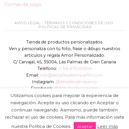
Formas de pago
AVISO LEGAL
TÉRMINOS Y CONDICIONES DE USO
POLÍTICAS DE PRIVACIDAD
Tienda de productos personalizados.
Ven y personaliza con tú foto, frase o dibujo nuestros
artículos y regala Amor Personalizado.
C/ Carvajal, 45, 35004, Las Palmas de Gran Canaria
Teléfono:
(+34) 676105914
Email:
info@detallesdeensueño.com
Instagram:
@detallesdensueno
Facebook:
@detallesdeensueno
TikTok:
@detallesdensueno
Utilizamos cookies para mejorar la experiencia de
Página web:
www.detallesdeensueño.com
navegación. Acepte su uso clicando en Aceptar o
continuar navegando. Asimismo, puede también
Copyright 2026 ©
DIGALOWEB.COM
rechazar el uso de cookies. Para más información visite
nuestra Política de Cookies.
Leer más
Aceptar