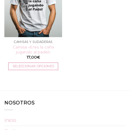
CAMISAS Y SUDADERAS
Camisa «Eres la caña
jugando al padel»
17,00
€
SELECCIONAR OPCIONES
Este
producto
tiene
múltiples
variantes.
NOSOTROS
Las
opciones
se
Inicio
pueden
elegir