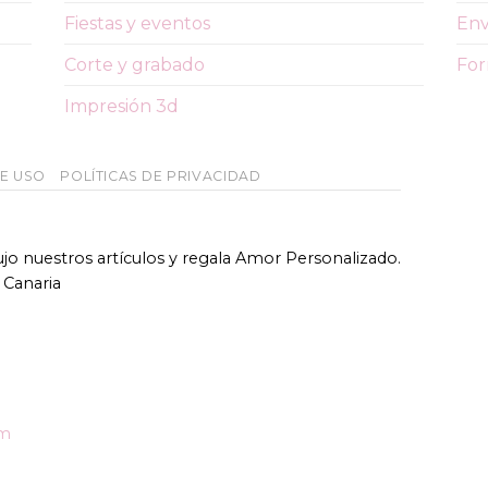
Fiestas y eventos
Env
Corte y grabado
For
Impresión 3d
DE USO
POLÍTICAS DE PRIVACIDAD
bujo nuestros artículos y regala Amor Personalizado.
 Canaria
om