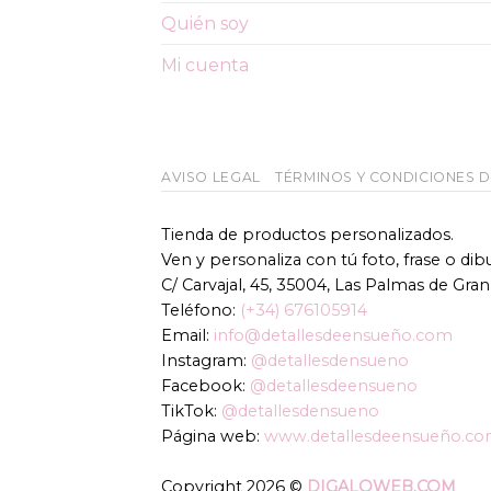
Quién soy
Mi cuenta
AVISO LEGAL
TÉRMINOS Y CONDICIONES 
Tienda de productos personalizados.
Ven y personaliza con tú foto, frase o di
C/ Carvajal, 45, 35004, Las Palmas de Gran
Teléfono:
(+34) 676105914
Email:
info@detallesdeensueño.com
Instagram:
@detallesdensueno
Facebook:
@detallesdeensueno
TikTok:
@detallesdensueno
Página web:
www.detallesdeensueño.c
Copyright 2026 ©
DIGALOWEB.COM