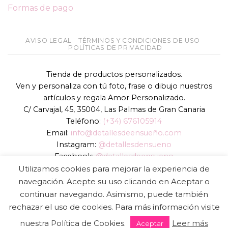
Formas de pago
AVISO LEGAL
TÉRMINOS Y CONDICIONES DE USO
POLÍTICAS DE PRIVACIDAD
Tienda de productos personalizados.
Ven y personaliza con tú foto, frase o dibujo nuestros
artículos y regala Amor Personalizado.
C/ Carvajal, 45, 35004, Las Palmas de Gran Canaria
Teléfono:
(+34) 676105914
Email:
info@detallesdeensueño.com
Instagram:
@detallesdensueno
Facebook:
@detallesdeensueno
TikTok:
@detallesdensueno
Utilizamos cookies para mejorar la experiencia de
Página web:
www.detallesdeensueño.com
navegación. Acepte su uso clicando en Aceptar o
continuar navegando. Asimismo, puede también
Copyright 2026 ©
DIGALOWEB.COM
rechazar el uso de cookies. Para más información visite
nuestra Política de Cookies.
Leer más
Aceptar