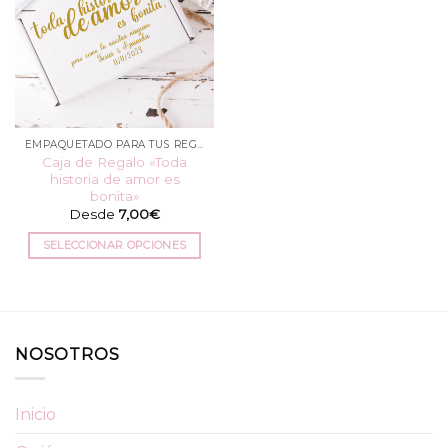
EMPAQUETADO PARA TUS REGALOS
Caja de Regalo «Toda
historia de amor es
bonita»
Desde
7,00
€
SELECCIONAR OPCIONES
Este
producto
tiene
múltiples
variantes.
NOSOTROS
Las
opciones
Inicio
se
pueden