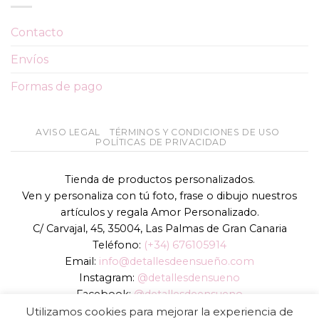
Contacto
Envíos
Formas de pago
AVISO LEGAL
TÉRMINOS Y CONDICIONES DE USO
POLÍTICAS DE PRIVACIDAD
Tienda de productos personalizados.
Ven y personaliza con tú foto, frase o dibujo nuestros
artículos y regala Amor Personalizado.
C/ Carvajal, 45, 35004, Las Palmas de Gran Canaria
Teléfono:
(+34) 676105914
Email:
info@detallesdeensueño.com
Instagram:
@detallesdensueno
Facebook:
@detallesdeensueno
TikTok:
@detallesdensueno
Utilizamos cookies para mejorar la experiencia de