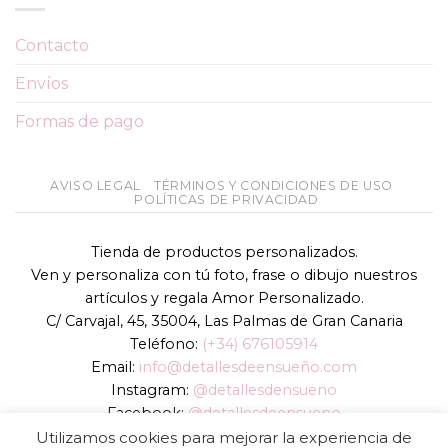
Contacto
Envíos
Formas de pago
AVISO LEGAL
TÉRMINOS Y CONDICIONES DE USO
POLÍTICAS DE PRIVACIDAD
Tienda de productos personalizados.
Ven y personaliza con tú foto, frase o dibujo nuestros
artículos y regala Amor Personalizado.
C/ Carvajal, 45, 35004, Las Palmas de Gran Canaria
Teléfono:
(+34) 676105914
Email:
info@detallesdeensueño.com
Instagram:
@detallesdensueno
Facebook:
@detallesdeensueno
TikTok:
@detallesdensueno
Utilizamos cookies para mejorar la experiencia de