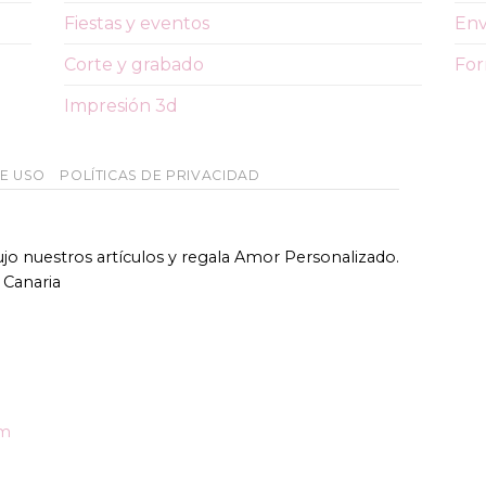
Fiestas y eventos
Env
Corte y grabado
For
Impresión 3d
DE USO
POLÍTICAS DE PRIVACIDAD
bujo nuestros artículos y regala Amor Personalizado.
 Canaria
om