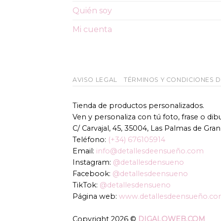
Quién soy
Mi cuenta
AVISO LEGAL
TÉRMINOS Y CONDICIONES 
Tienda de productos personalizados.
Ven y personaliza con tú foto, frase o di
C/ Carvajal, 45, 35004, Las Palmas de Gran
Teléfono:
(+34) 676105914
Email:
info@detallesdeensueño.com
Instagram:
@detallesdensueno
Facebook:
@detallesdeensueno
TikTok:
@detallesdensueno
Página web:
www.detallesdeensueño.c
Copyright 2026 ©
DIGALOWEB.COM