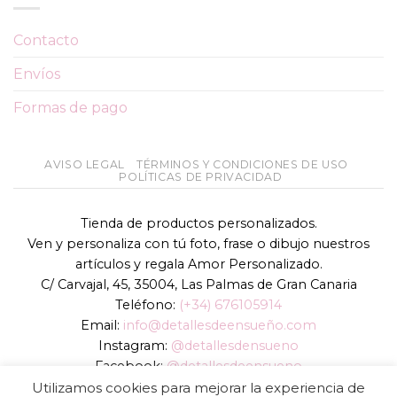
Contacto
Envíos
Formas de pago
AVISO LEGAL
TÉRMINOS Y CONDICIONES DE USO
POLÍTICAS DE PRIVACIDAD
Tienda de productos personalizados.
Ven y personaliza con tú foto, frase o dibujo nuestros
artículos y regala Amor Personalizado.
C/ Carvajal, 45, 35004, Las Palmas de Gran Canaria
Teléfono:
(+34) 676105914
Email:
info@detallesdeensueño.com
Instagram:
@detallesdensueno
Facebook:
@detallesdeensueno
TikTok:
@detallesdensueno
Utilizamos cookies para mejorar la experiencia de