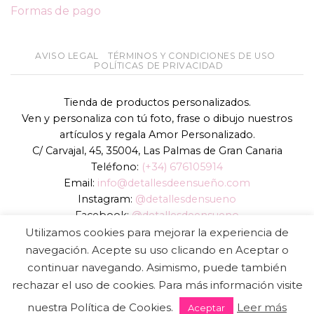
Formas de pago
AVISO LEGAL
TÉRMINOS Y CONDICIONES DE USO
POLÍTICAS DE PRIVACIDAD
Tienda de productos personalizados.
Ven y personaliza con tú foto, frase o dibujo nuestros
artículos y regala Amor Personalizado.
C/ Carvajal, 45, 35004, Las Palmas de Gran Canaria
Teléfono:
(+34) 676105914
Email:
info@detallesdeensueño.com
Instagram:
@detallesdensueno
Facebook:
@detallesdeensueno
TikTok:
@detallesdensueno
Utilizamos cookies para mejorar la experiencia de
Página web:
www.detallesdeensueño.com
navegación. Acepte su uso clicando en Aceptar o
continuar navegando. Asimismo, puede también
Copyright 2026 ©
DIGALOWEB.COM
rechazar el uso de cookies. Para más información visite
nuestra Política de Cookies.
Leer más
Aceptar