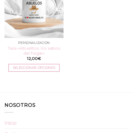
PERSONALIZACIÓN
Taza «Abuelitos: los sabios
del hogar»
12,00
€
SELECCIONAR OPCIONES
Este
producto
tiene
múltiples
variantes.
NOSOTROS
Las
opciones
se
Inicio
pueden
elegir