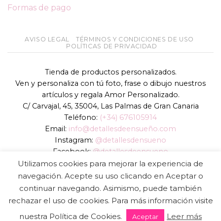
Formas de pago
AVISO LEGAL
TÉRMINOS Y CONDICIONES DE USO
POLÍTICAS DE PRIVACIDAD
Tienda de productos personalizados.
Ven y personaliza con tú foto, frase o dibujo nuestros
artículos y regala Amor Personalizado.
C/ Carvajal, 45, 35004, Las Palmas de Gran Canaria
Teléfono:
(+34) 676105914
Email:
info@detallesdeensueño.com
Instagram:
@detallesdensueno
Facebook:
@detallesdeensueno
TikTok:
@detallesdensueno
Utilizamos cookies para mejorar la experiencia de
Página web:
www.detallesdeensueño.com
navegación. Acepte su uso clicando en Aceptar o
continuar navegando. Asimismo, puede también
Copyright 2026 ©
DIGALOWEB.COM
rechazar el uso de cookies. Para más información visite
nuestra Política de Cookies.
Leer más
Aceptar