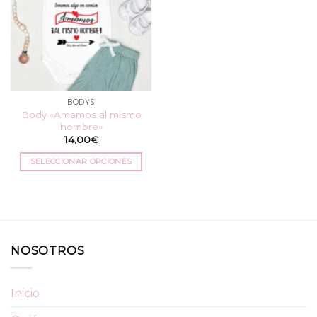
BODYS
Body «Amamos al mismo
hombre»
14,00
€
SELECCIONAR OPCIONES
Este
producto
tiene
múltiples
variantes.
NOSOTROS
Las
opciones
se
Inicio
pueden
elegir