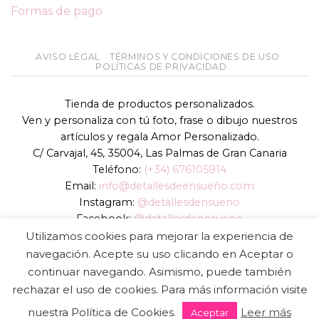
Formas de pago
AVISO LEGAL
TÉRMINOS Y CONDICIONES DE USO
POLÍTICAS DE PRIVACIDAD
Tienda de productos personalizados.
Ven y personaliza con tú foto, frase o dibujo nuestros
artículos y regala Amor Personalizado.
C/ Carvajal, 45, 35004, Las Palmas de Gran Canaria
Teléfono:
(+34) 676105914
Email:
info@detallesdeensueño.com
Instagram:
@detallesdensueno
Facebook:
@detallesdeensueno
TikTok:
@detallesdensueno
Utilizamos cookies para mejorar la experiencia de
Página web:
www.detallesdeensueño.com
navegación. Acepte su uso clicando en Aceptar o
continuar navegando. Asimismo, puede también
Copyright 2026 ©
DIGALOWEB.COM
rechazar el uso de cookies. Para más información visite
nuestra Política de Cookies.
Leer más
Aceptar