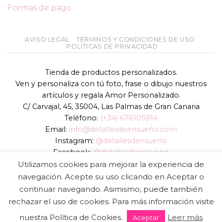
Formas de pago
AVISO LEGAL
TÉRMINOS Y CONDICIONES DE USO
POLÍTICAS DE PRIVACIDAD
Tienda de productos personalizados.
Ven y personaliza con tú foto, frase o dibujo nuestros
artículos y regala Amor Personalizado.
C/ Carvajal, 45, 35004, Las Palmas de Gran Canaria
Teléfono:
(+34) 676105914
Email:
info@detallesdeensueño.com
Instagram:
@detallesdensueno
Facebook:
@detallesdeensueno
TikTok:
@detallesdensueno
Utilizamos cookies para mejorar la experiencia de
Página web:
www.detallesdeensueño.com
navegación. Acepte su uso clicando en Aceptar o
continuar navegando. Asimismo, puede también
Copyright 2026 ©
DIGALOWEB.COM
rechazar el uso de cookies. Para más información visite
nuestra Política de Cookies.
Leer más
Aceptar