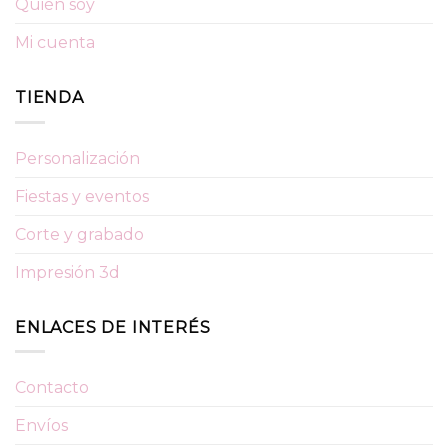
Quién soy
Mi cuenta
TIENDA
Personalización
Fiestas y eventos
Corte y grabado
Impresión 3d
ENLACES DE INTERÉS
Contacto
Envíos